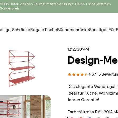
💛 Ein Detail, das den Raum zum Strahlen bringt. Gelbe Tische jetzt zum
Sonderpreis.
esign-Schränke
Regale
Tische
Bücherschränke
Sonstiges
Für P
Design-Schränke
Regale
Tische
Bücherschränke
Sonstiges
Für P
1212/3014M
Design-Met
4.67
6 Bewertu
Das elegante Wandregal mi
Ideal für Küche, Wohnzim
Jahren Garantie!
Farbe
Farbe:
Altrosa RAL 3014 M