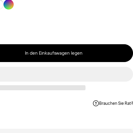
In den Einkaufswagen legen
Brauchen Sie Rat?
len
t pinnen
atsApp teilen
er E-Mail teilen