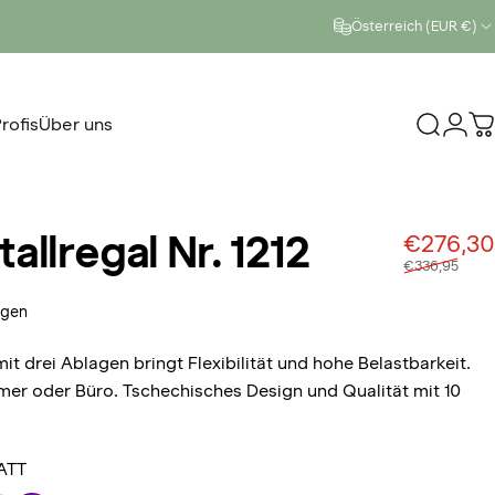
Österreich (EUR €)
rofis
Über uns
Suche
Logi
W
rofis
Über uns
allregal
Nr.
1212
€276,30
€336,95
6 Bewertungen insgesamt
ngen
t drei Ablagen bringt Flexibilität und hohe Belastbarkeit.
mer oder Büro. Tschechisches Design und Qualität mit 10
ATT