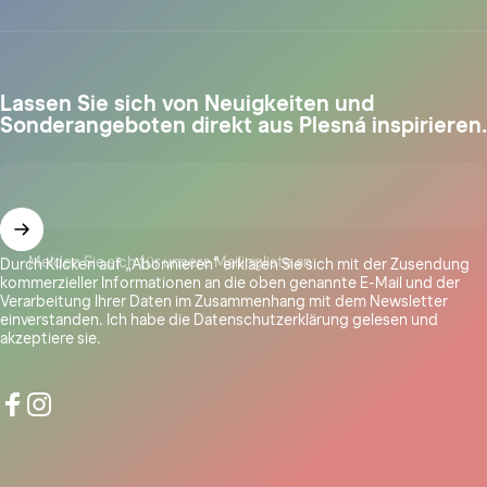
Lassen Sie sich von Neuigkeiten und
Sonderangeboten direkt aus Plesná inspirieren.
Melden Sie sich für unsere Mailingliste an
Durch Klicken auf „Abonnieren“ erklären Sie sich mit der Zusendung
kommerzieller Informationen an die oben genannte E-Mail und der
Verarbeitung Ihrer Daten im Zusammenhang mit dem Newsletter
einverstanden. Ich habe
die Datenschutzerklärung
gelesen und
akzeptiere sie.
Facebook
Instagram