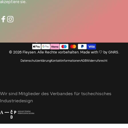
akzeptiere sie.
Facebook
Instagram
Land/Region
© 2026 Fleysen. Alle Rechte vorbehalten. Made with 🤍 by
GNRS
.
Datenschutzerklärung
Kontaktinformationen
AGB
Widerrufsrecht
Wir sind Mitglieder des Verbandes für tschechisches
Industriedesign