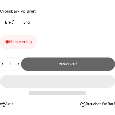
Crossbar-Typ
Crossbar-Typ:
Breit
Breit
Eng
Nicht vorrätig
Anzahl
Ausverkauft
Aktie
Brauchen Sie Rat?