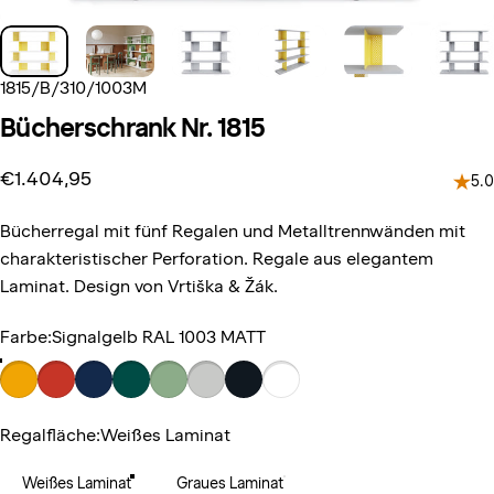
1815/B/310/1003M
Bücherschrank
Nr.
1815
€1.404,95
5.0
Bücherregal mit fünf Regalen und Metalltrennwänden mit
charakteristischer Perforation. Regale aus elegantem
Laminat. Design von Vrtiška & Žák.
Farbe
Farbe:
Signalgelb RAL 1003 MATT
Regalfläche
Regalfläche:
Weißes Laminat
Weißes Laminat
Graues Laminat