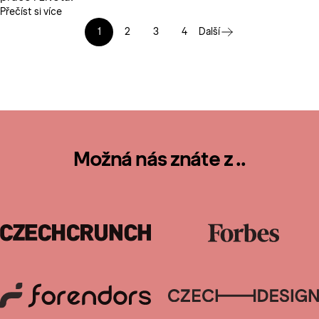
Přečíst si více
1
2
3
4
Další
Možná nás znáte z ..