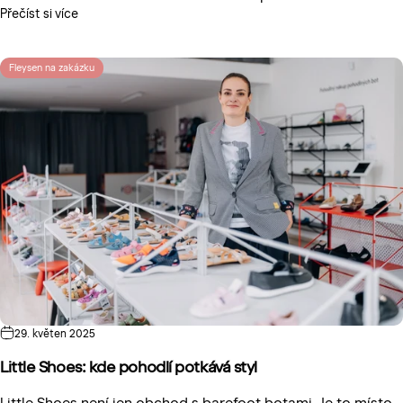
Přečíst si více
Fleysen na zakázku
29. květen 2025
Little Shoes: kde pohodlí potkává styl
Little Shoes není jen obchod s barefoot botami. Je to místo,