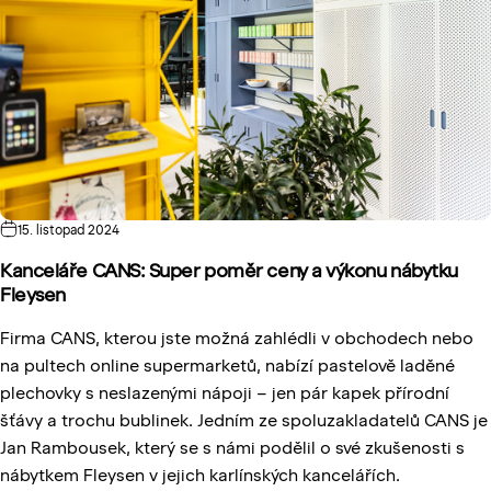
15. listopad 2024
Kanceláře CANS: Super poměr ceny a výkonu nábytku
Fleysen
Firma CANS, kterou jste možná zahlédli v obchodech nebo
na pultech online supermarketů, nabízí pastelově laděné
plechovky s neslazenými nápoji – jen pár kapek přírodní
šťávy a trochu bublinek. Jedním ze spoluzakladatelů CANS je
Jan Rambousek, který se s námi podělil o své zkušenosti s
nábytkem Fleysen v jejich karlínských kancelářích.