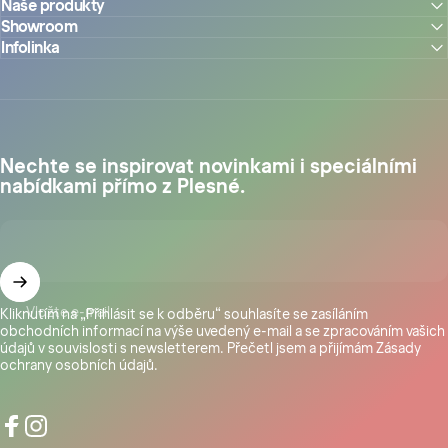
Naše produkty
Showroom
Infolinka
Nechte se inspirovat novinkami i speciálními
nabídkami přímo z Plesné.
Vložte e-mail
Kliknutím na „Přihlásit se k odběru“ souhlasíte se zasíláním
obchodních informací na výše uvedený e-mail a se zpracováním vašich
údajů v souvislosti s newsletterem. Přečetl jsem a přijímám
Zásady
ochrany osobních údajů
.
Facebook
Instagram