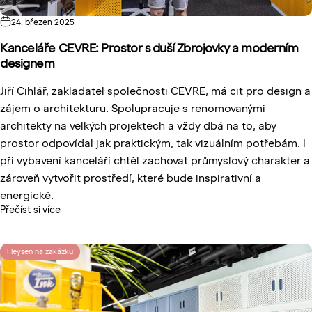
24. březen 2025
Kanceláře CEVRE: Prostor s duší Zbrojovky a moderním
designem
Ji
ří
Cihl
ář
,
zakladatel
spole
č
nosti
CEVRE, m
á
cit
pro design a
z
á
jem
o
architekturu
.
Spolupracuje
s
renomovan
ý
mi
architekty
na
velk
ý
ch
projektech
a
v
ž
dy
db
á
na to,
aby
prostor
odpov
í
dal
jak
praktick
ý
m
,
tak
vizu
á
ln
í
m
pot
ř
eb
á
m
. I
p
ř
i
vybaven
í
kancel
áří
cht
ě
l
zachovat
pr
ů
myslov
ý
charakter
a
z
á
rove
ň
vytvo
ř
it
prost
ř
ed
í
,
kter
é
bude
inspirativn
í
a
energick
é
.
Přečíst si více
Fleysen na zakázku