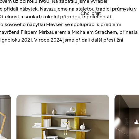
em už od roku 1960. Na začátku jsme vyráběli
 přidali nábytek. Navazujeme na staletou tradici průmyslu v
Chci přijít
itelnost a soulad s okolní přírodou i společností.
ho kovového nábytku Fleysen ve spolupráci s předními
 navržená Filipem Mirbauerem a Michalem Strachem, přinesla
ignbloku 2021. V roce 2024 jsme přidali další přestižní