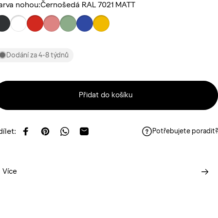
arva nohou
arva nohou:
Černošedá RAL 7021 MATT
Dodání za 4-8 týdnů
Přidat do košíku
dílet:
Potřebujete poradit?
Sdílet na Facebooku
Sdílet na Pinterestu
Sdílet ve Whatsappu
Poslat e-mailem
Více