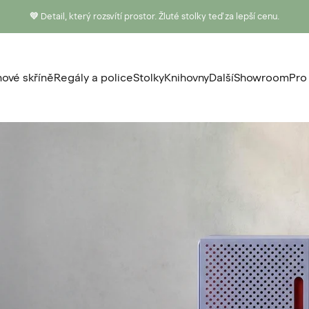
Standardní doprava zdarma
od 15 000 Kč
ové skříně
Regály a police
Stolky
Knihovny
Další
Showroom
Pro
nové skříně
Regály a police
Stolky
Knihovny
Další
Showroom
P