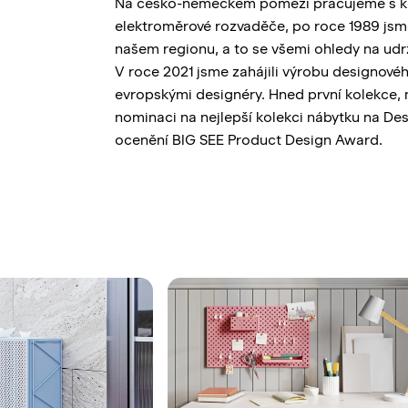
omu,
Na česko-německém pomezí pracujeme s kov
elektroměrové rozvaděče, po roce 1989 jsme
našem regionu, a to se všemi ohledy na udrž
V roce 2021 jsme zahájili výrobu designové
evropskými designéry. Hned první kolekce,
nominaci na nejlepší kolekci nábytku na Des
Strana 1
Strana 2
Strana 3
Strana 4
Strana 5
ocenění BIG SEE Product Design Award.