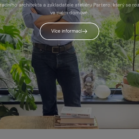
adního architekta a zakladatele ateliéru Partero, který se r
ve svém domově.
Více informací