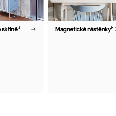
Magnetické nástěnky
 skříně
9
12