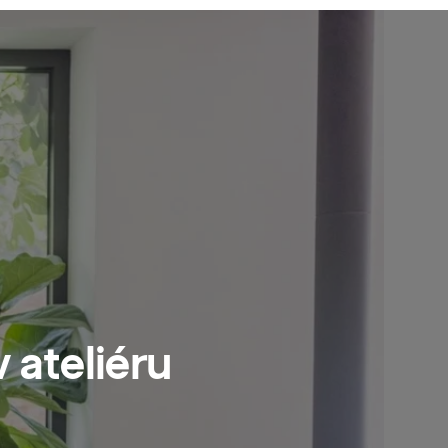
v
ateliéru