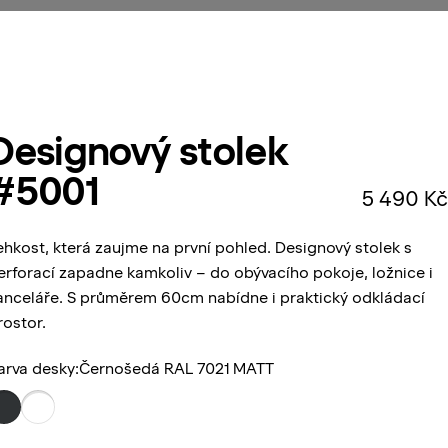
Designový
stolek
#5001
5 490 Kč
ehkost, která zaujme na první pohled. Designový stolek s
erforací zapadne kamkoliv – do obývacího pokoje, ložnice i
anceláře. S průměrem 60cm nabídne i praktický odkládací
rostor.
arva desky
arva desky:
Černošedá RAL 7021 MATT