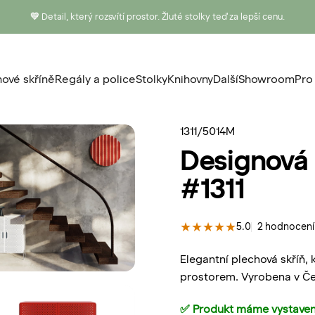
💛
Detail, který rozsvítí prostor. Žluté stolky teď za lepší cenu.
ové skříně
Regály a police
Stolky
Knihovny
Další
Showroom
Pro
nové skříně
Regály a police
Stolky
Knihovny
Další
Showroom
P
1311/5014M
Designová
#1311
5.0
2 hodnocení
Elegantní plechová skříň,
prostorem. Vyrobena v Čes
✅ Produkt máme vystaven