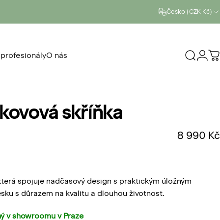
Česko (CZK Kč)
 profesionály
O nás
Vyhleda
Přihl
K
ro profesionály
O nás
kovová
skříňka
8 990 Kč
2 recenzí
 která spojuje nadčasový design s praktickým úložným
ku s důrazem na kvalitu a dlouhou životnost.
ý v
showroomu v Praze