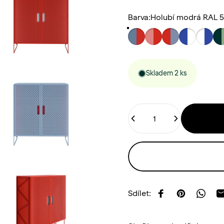
Barva
Barva:
Holubí modrá RAL 5
Skladem 2 ks
Štítek
Sdílet:
Sdílet na Facebo
Sdílet na Pi
Sdíle