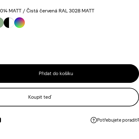
014 MATT / Čistá červená RAL 3028 MATT
Přidat do košíku
Koupit teď
Potřebujete poradit?
oku
nterestu
t ve Whatsappu
Poslat e-mailem