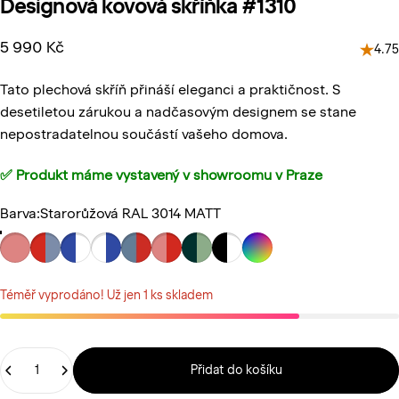
Designová
kovová
skříňka
#1310
5 990 Kč
4.75
Tato plechová skříň přináší eleganci a praktičnost. S
desetiletou zárukou a nadčasovým designem se stane
nepostradatelnou součástí vašeho domova.
✅ Produkt máme vystavený v
showroomu v Praze
Barva
Barva:
Starorůžová RAL 3014 MATT
Téměř vyprodáno! Už jen 1 ks skladem
Štítek
Přidat do košíku