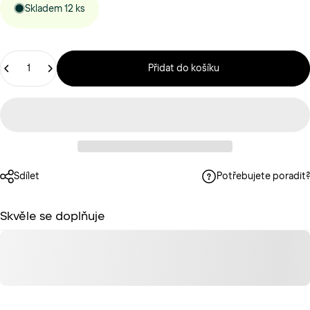
Skladem 12 ks
Štítek
Přidat do košíku
Sdílet
Potřebujete poradit?
Skvěle se doplňuje