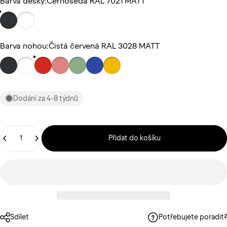
Barva desky
Barva desky:
Černošedá RAL 7021 MATT
Barva nohou
Barva nohou:
Čistá červená RAL 3028 MATT
Dodání za 4-8 týdnů
Štítek
Přidat do košíku
Sdílet
Potřebujete poradit?