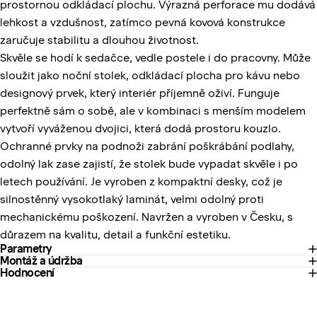
prostornou odkládací plochu. Výrazná perforace mu dodává
lehkost a vzdušnost, zatímco pevná kovová konstrukce
zaručuje stabilitu a dlouhou životnost.
Skvěle se hodí k sedačce, vedle postele i do pracovny. Může
sloužit jako noční stolek, odkládací plocha pro kávu nebo
designový prvek, který interiér příjemně oživí. Funguje
perfektně sám o sobě, ale v kombinaci s menším modelem
vytvoří vyváženou dvojici, která dodá prostoru kouzlo.
Ochranné prvky na podnoži zabrání poškrábání podlahy,
odolný lak zase zajistí, že stolek bude vypadat skvěle i po
letech používání. Je vyroben z kompaktní desky, což je
silnostěnný vysokotlaký laminát, velmi odolný proti
mechanickému poškození. Navržen a vyroben v Česku, s
důrazem na kvalitu, detail a funkční estetiku.
Parametry
Montáž a údržba
Hodnocení