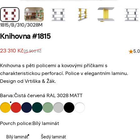
1815/B/310/3028M
Knihovna
#1815
Prodejní cena
Běžná cena
23 310 Kč
25 900 Kč
5.0
Knihovna s pěti policemi a kovovými příčkami s
charakteristickou perforací. Police v elegantním laminu.
Design od Vrtiška & Žák.
Barva
Barva:
Čistá červená RAL 3028 MATT
Povrch police
Povrch police:
Bílý laminát
Bílý laminát
Šedý laminát