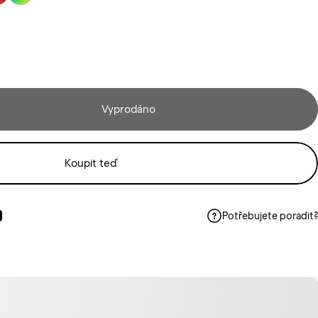
Vyprodáno
Koupit teď
Potřebujete poradit?
oku
nterestu
t ve Whatsappu
Poslat e-mailem