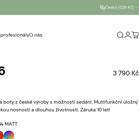
Česko (CZK Kč)
 profesionály
O nás
Vyhleda
Přihl
K
ro profesionály
O nás
6
3 790 Kč
2 recenzí
na boty z české výroby s možností sedání. Multifunkční úložný
kou nosností a dlouhou životností. Záruka 10 let!
14 MATT