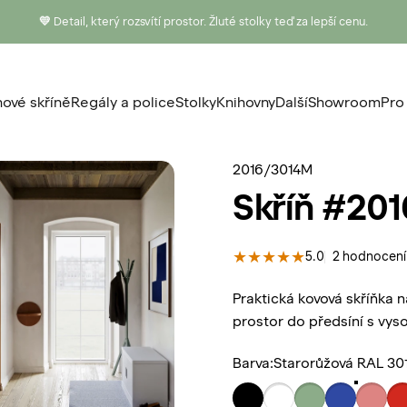
💛
Detail, který rozsvítí prostor. Žluté stolky teď za lepší cenu.
ové skříně
Regály a police
Stolky
Knihovny
Další
Showroom
Pro
nové skříně
Regály a police
Stolky
Knihovny
Další
Showroom
P
2016/3014M
Skříň
#201
5.0
2 hodnocení
Praktická kovová skříňka 
prostor do předsíní s vyso
Barva
Barva:
Starorůžová RAL 30