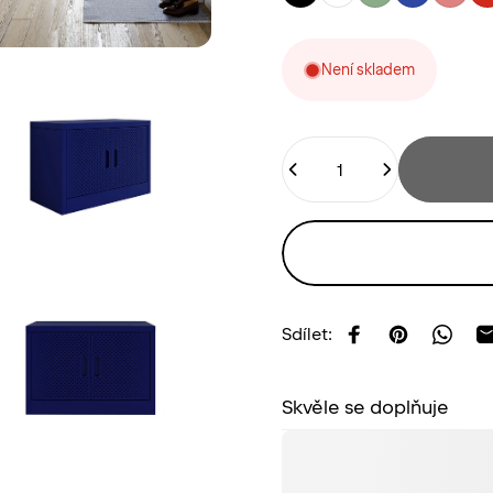
Není skladem
Štítek
Sdílet:
Sdílet na Facebo
Sdílet na Pi
Sdíle
Skvěle se doplňuje