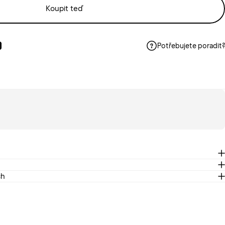
Koupit teď
Potřebujete poradit?
oku
nterestu
t ve Whatsappu
Poslat e-mailem
ch