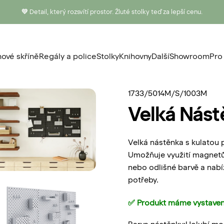
💛
Detail, který rozsvítí prostor. Žluté stolky teď za lepší cenu.
ové skříně
Regály a police
Stolky
Knihovny
Další
Showroom
Pro
nové skříně
Regály a police
Stolky
Knihovny
Další
Showroom
P
1733/5014M/S/1003M
Velká
Nást
Velká nástěnka s kulatou 
Umožňuje využití magnetů,
nebo odlišné barvě a nabí
potřeby.
✅ Produkt máme vystaven
Barva nástěnky