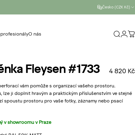
Česko (CZK Kč)
 profesionály
O nás
Vyhleda
Přihl
K
ro profesionály
O nás
ěnka
Fleysen
#1733
4 820 Kč
perforací vám pomůže s organizací vašeho prostoru.
 lze ji doplnit hravým a praktickým příslušenstvím ve stejné
zí spoustu prostoru pro vaše fotky, záznamy nebo psací
ý v
showroomu v Praze