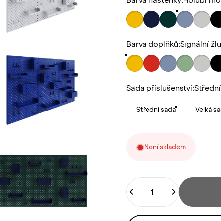
Barva nástěnky:
Holubí mo
Barva doplňků
Barva doplňků:
Signální ž
Sada příslušenství
Sada příslušenství:
Středn
Střední sada
Velká s
Není skladem
Štítek