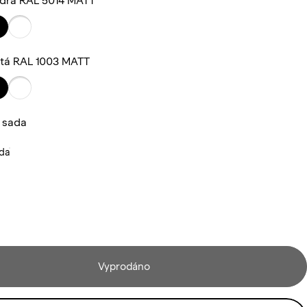
drá RAL 5014 MATT
lutá RAL 1003 MATT
í sada
ada
Vyprodáno