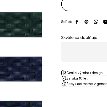
Sdílet:
Sdílet na Facebo
Sdílet na Pi
Sdíle
Skvěle se doplňuje
Česká výroba i design
Záruka 10 let
Recyklaci máme v gene