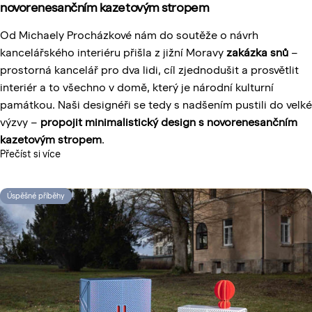
novorenesančním kazetovým stropem
Od Michaely Procházkové nám do soutěže o návrh
kancelářského interiéru přišla z jižní Moravy
zakázka snů
–
prostorná kancelář pro dva lidi, cíl zjednodušit a prosvětlit
interiér a to všechno v domě, který je národní kulturní
památkou. Naši designéři se tedy s nadšením pustili do velké
výzvy –
propojit minimalistický design s novorenesančním
kazetovým stropem
.
Přečíst si více
Úspěšné příběhy