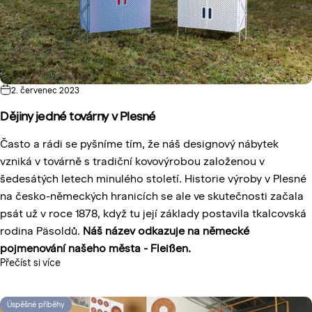
2. červenec 2023
Dějiny jedné továrny v Plesné
Často a rádi se pyšníme tím, že náš designový nábytek
vzniká v továrně s tradiční kovovýrobou založenou v
šedesátých letech minulého století. Historie výroby v Plesné
na česko-německých hranicích se ale ve skutečnosti začala
psát už v roce 1878, když tu její základy postavila tkalcovská
rodina Päsoldů.
Náš název odkazuje na německé
pojmenování našeho města - Fleißen.
Přečíst si více
Úspěšné příběhy