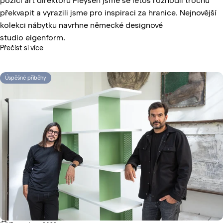
pozici art direktorů Fleysen jsme se letos rozhodli trochu
překvapit a vyrazili jsme pro inspiraci za hranice. Nejnovější
kolekci nábytku navrhne německé designové
studio
eigenform
.
Přečíst si více
Úspěšné příběhy